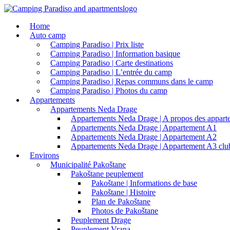
Home
Auto camp
Camping Paradiso | Prix liste
Camping Paradiso | Information basique
Camping Paradiso | Carte destinations
Camping Paradiso | L’entrée du camp
Camping Paradiso | Repas communs dans le camp
Camping Paradiso | Photos du camp
Appartements
Appartements Neda Drage
Appartements Neda Drage | A propos des appart
Appartements Neda Drage | Appartement A1
Appartements Neda Drage | Appartement A2
Appartements Neda Drage | Appartement A3 clu
Environs
Municipalité Pakoštane
Pakoštane peuplement
Pakoštane | Informations de base
Pakoštane | Histoire
Plan de Pakoštane
Photos de Pakoštane
Peuplement Drage
Peuplement Vrana