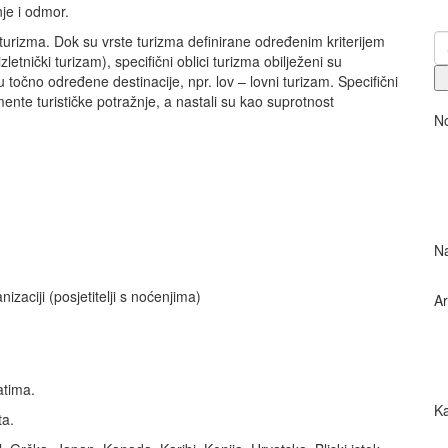
je i odmor.
ke turizma. Dok su vrste turizma definirane određenim kriterijem
zletnički turizam), specifični oblici turizma obilježeni su
 u točno određene destinacije, npr. lov – lovni turizam. Specifični
mente turističke potražnje, a nastali su kao suprotnost
N
Na
izaciji (posjetitelji s noćenjima)
Ar
atima.
Ka
ta.