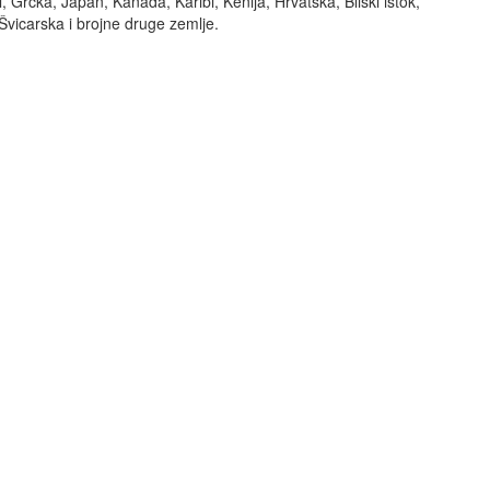
l, Grčka, Japan, Kanada, Karibi, Kenija, Hrvatska, Bliski istok,
 Švicarska i brojne druge zemlje.