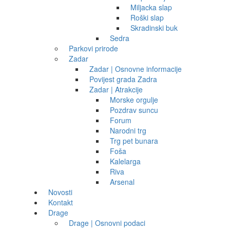
Miljacka slap
Roški slap
Skradinski buk
Sedra
Parkovi prirode
Zadar
Zadar | Osnovne informacije
Povijest grada Zadra
Zadar | Atrakcije
Morske orgulje
Pozdrav suncu
Forum
Narodni trg
Trg pet bunara
Foša
Kalelarga
Riva
Arsenal
Novosti
Kontakt
Drage
Drage | Osnovni podaci