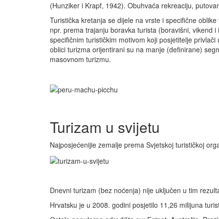
(Hunziker i Krapf, 1942). Obuhvaća rekreaciju, putovan
Turistička kretanja se dijele na vrste i specifične obli
npr. prema trajanju boravka turista (boravišni, vikend i i
specifičnim turističkim motivom koji posjetitelje privlači
oblici turizma orijentirani su na manje (definirane) seg
masovnom turizmu.
Turizam u svijetu
Najposjećenijie zemalje prema Svjetskoj turističkoj organ
Dnevni turizam (bez noćenja) nije uključen u tim rezult
Hrvatsku je u 2008. godini posjetilo 11,26 milijuna turis