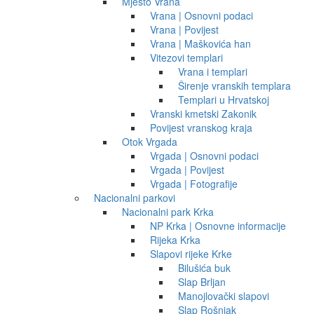
Mjesto Vrana
Vrana | Osnovni podaci
Vrana | Povijest
Vrana | Maškovića han
Vitezovi templari
Vrana i templari
Širenje vranskih templara
Templari u Hrvatskoj
Vranski kmetski Zakonik
Povijest vranskog kraja
Otok Vrgada
Vrgada | Osnovni podaci
Vrgada | Povijest
Vrgada | Fotografije
Nacionalni parkovi
Nacionalni park Krka
NP Krka | Osnovne informacije
Rijeka Krka
Slapovi rijeke Krke
Bilušića buk
Slap Brljan
Manojlovački slapovi
Slap Rošnjak