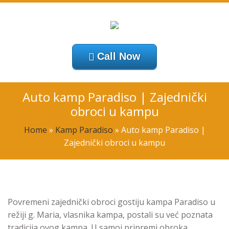
Call Now
Auto kamp Paradiso | Zajednički
obroci u kampu
Home
»
Kamp Paradiso
»
Auto kamp Paradiso |
Zajednički obroci u kampu
Povremeni zajednički obroci gostiju kampa Paradiso u
režiji g. Maria, vlasnika kampa, postali su već poznata
tradicija ovog kampa. U samoj pripremi obroka