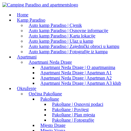
Home
Kamp Paradiso
Auto kamp Paradiso | Cjenik
Auto kamp Paradiso | Osnovne informacije
Auto kamp Paradiso | Karta lokacije
Auto kamp Paradiso | Ulaz u kamp
Auto kamp Paradiso | Zajednički obroci u kampu
Auto kamp Paradiso | Fotografije iz kampa
Apartmani
Apartmani Neda Drage
Apartmani Neda Drage | O apartmanima
Apartmani Neda Drage | Apartman A1
Apartmani Neda Drage | Apartman A2
Apartmani Neda Drage | Apartman A3 klub
Okruženje
Općina Pakoštane
Pakoštane
Pakoštane | Osnovni podaci
Pakoštane | Povijest
Pakoštane | Plan mjesta
Pakoštane | Fotografije
Mjesto Drage
Mjesto Vrana