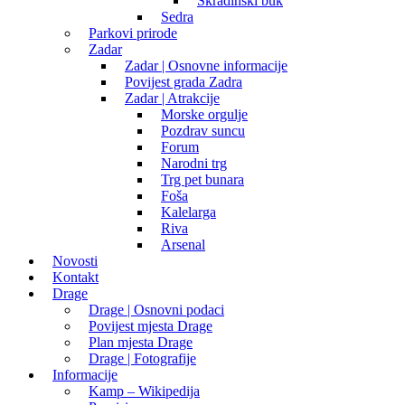
Skradinski buk
Sedra
Parkovi prirode
Zadar
Zadar | Osnovne informacije
Povijest grada Zadra
Zadar | Atrakcije
Morske orgulje
Pozdrav suncu
Forum
Narodni trg
Trg pet bunara
Foša
Kalelarga
Riva
Arsenal
Novosti
Kontakt
Drage
Drage | Osnovni podaci
Povijest mjesta Drage
Plan mjesta Drage
Drage | Fotografije
Informacije
Kamp – Wikipedija