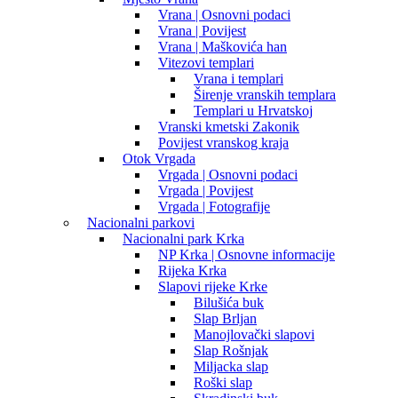
Vrana | Osnovni podaci
Vrana | Povijest
Vrana | Maškovića han
Vitezovi templari
Vrana i templari
Širenje vranskih templara
Templari u Hrvatskoj
Vranski kmetski Zakonik
Povijest vranskog kraja
Otok Vrgada
Vrgada | Osnovni podaci
Vrgada | Povijest
Vrgada | Fotografije
Nacionalni parkovi
Nacionalni park Krka
NP Krka | Osnovne informacije
Rijeka Krka
Slapovi rijeke Krke
Bilušića buk
Slap Brljan
Manojlovački slapovi
Slap Rošnjak
Miljacka slap
Roški slap