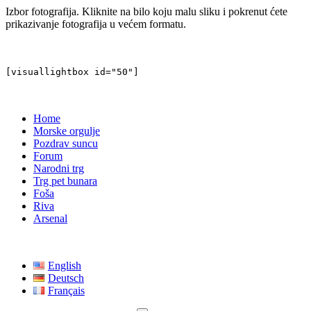
Izbor fotografija. Kliknite na bilo koju malu sliku i pokrenut ćete
prikazivanje fotografija u većem formatu.
[visuallightbox id="50"]
Home
Morske orgulje
Pozdrav suncu
Forum
Narodni trg
Trg pet bunara
Foša
Riva
Arsenal
English
Deutsch
Français