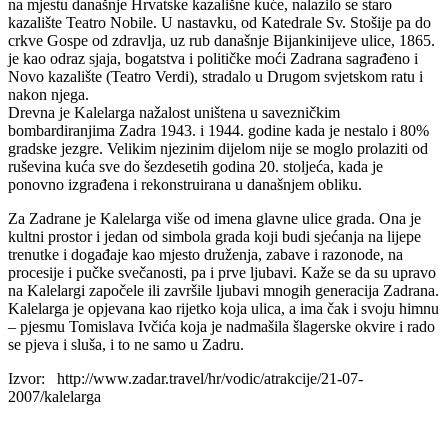
na mjestu današnje Hrvatske kazališne kuće, nalazilo se staro
kazalište Teatro Nobile. U nastavku, od Katedrale Sv. Stošije pa do
crkve Gospe od zdravlja, uz rub današnje Bijankinijeve ulice, 1865.
je kao odraz sjaja, bogatstva i političke moći Zadrana sagrađeno i
Novo kazalište (Teatro Verdi), stradalo u Drugom svjetskom ratu i
nakon njega.
Drevna je Kalelarga nažalost uništena u savezničkim
bombardiranjima Zadra 1943. i 1944. godine kada je nestalo i 80%
gradske jezgre. Velikim njezinim dijelom nije se moglo prolaziti od
ruševina kuća sve do šezdesetih godina 20. stoljeća, kada je
ponovno izgrađena i rekonstruirana u današnjem obliku.
Za Zadrane je Kalelarga više od imena glavne ulice grada. Ona je
kultni prostor i jedan od simbola grada koji budi sjećanja na lijepe
trenutke i događaje kao mjesto druženja, zabave i razonode, na
procesije i pučke svečanosti, pa i prve ljubavi. Kaže se da su upravo
na Kalelargi započele ili završile ljubavi mnogih generacija Zadrana.
Kalelarga je opjevana kao rijetko koja ulica, a ima čak i svoju himnu
– pjesmu Tomislava Ivčića koja je nadmašila šlagerske okvire i rado
se pjeva i sluša, i to ne samo u Zadru.
Izvor: http://www.zadar.travel/hr/vodic/atrakcije/21-07-
2007/kalelarga