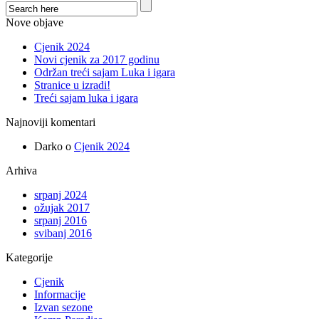
Nove objave
Cjenik 2024
Novi cjenik za 2017 godinu
Održan treći sajam Luka i igara
Stranice u izradi!
Treći sajam luka i igara
Najnoviji komentari
Darko
o
Cjenik 2024
Arhiva
srpanj 2024
ožujak 2017
srpanj 2016
svibanj 2016
Kategorije
Cjenik
Informacije
Izvan sezone