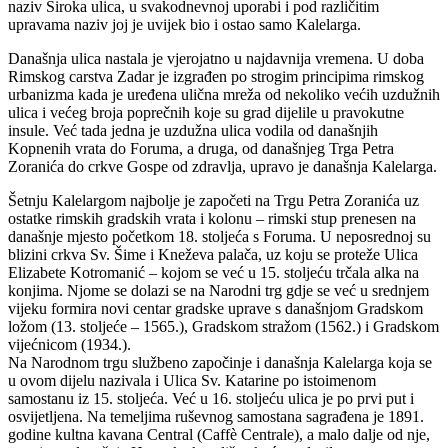
naziv Široka ulica, u svakodnevnoj uporabi i pod različitim
upravama naziv joj je uvijek bio i ostao samo Kalelarga.
Današnja ulica nastala je vjerojatno u najdavnija vremena. U doba
Rimskog carstva Zadar je izgrađen po strogim principima rimskog
urbanizma kada je uređena ulična mreža od nekoliko većih uzdužnih
ulica i većeg broja poprečnih koje su grad dijelile u pravokutne
insule. Već tada jedna je uzdužna ulica vodila od današnjih
Kopnenih vrata do Foruma, a druga, od današnjeg Trga Petra
Zoranića do crkve Gospe od zdravlja, upravo je današnja Kalelarga.
Šetnju Kalelargom najbolje je započeti na Trgu Petra Zoranića uz
ostatke rimskih gradskih vrata i kolonu – rimski stup prenesen na
današnje mjesto početkom 18. stoljeća s Foruma. U neposrednoj su
blizini crkva Sv. Šime i Kneževa palača, uz koju se proteže Ulica
Elizabete Kotromanić – kojom se već u 15. stoljeću trčala alka na
konjima. Njome se dolazi se na Narodni trg gdje se već u srednjem
vijeku formira novi centar gradske uprave s današnjom Gradskom
ložom (13. stoljeće – 1565.), Gradskom stražom (1562.) i Gradskom
vijećnicom (1934.).
Na Narodnom trgu službeno započinje i današnja Kalelarga koja se
u ovom dijelu nazivala i Ulica Sv. Katarine po istoimenom
samostanu iz 15. stoljeća. Već u 16. stoljeću ulica je po prvi put i
osvijetljena. Na temeljima ruševnog samostana sagrađena je 1891.
godine kultna kavana Central (Caffè Centrale), a malo dalje od nje,