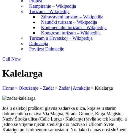
Propisi
Kampiranje – Wikipedija
Turizam – Wikipedija
Zdravstveni turizam – Wikipedija
Nautički turizam – Wikipedija
Kontinentalni turizam – Wikipedija
Kongresni turizam – Wikipedija
Turizam u Hrvatskoj – Wikipedija
Dalmacija
Povijest Dalmacije
Call Now
Kalelarga
Home
»
Okruženje
»
Zadar
»
Zadar | Atrakcije
»
Kalelarga
Još u dalekoj prošlosti glavna zadarska ulica, koja se u starim
dokumentima naziva Via Magna, Strada Grande, Ruga Magistra.
Naziv Široka ulica (Calle Larga / Kalelarga) javlja se tek kasnije, a
jedno se vrijeme njezin središnji dio nazivao i Ulicom Svete
Katarine po istoimenom samostanu. No, iako i danas nosi službeni