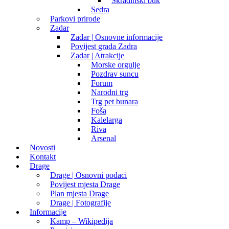
Skradinski buk
Sedra
Parkovi prirode
Zadar
Zadar | Osnovne informacije
Povijest grada Zadra
Zadar | Atrakcije
Morske orgulje
Pozdrav suncu
Forum
Narodni trg
Trg pet bunara
Foša
Kalelarga
Riva
Arsenal
Novosti
Kontakt
Drage
Drage | Osnovni podaci
Povijest mjesta Drage
Plan mjesta Drage
Drage | Fotografije
Informacije
Kamp – Wikipedija