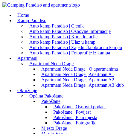
Home
Kamp Paradiso
Auto kamp Paradiso | Cjenik
Auto kamp Paradiso | Osnovne informacije
Auto kamp Paradiso | Karta lokacije
Auto kamp Paradiso | Ulaz u kamp
Auto kamp Paradiso | Zajednički obroci u kampu
Auto kamp Paradiso | Fotografije iz kampa
Apartmani
Apartmani Neda Drage
Apartmani Neda Drage | O apartmanima
Apartmani Neda Drage | Apartman A1
Apartmani Neda Drage | Apartman A2
Apartmani Neda Drage | Apartman A3 klub
Okruženje
Općina Pakoštane
Pakoštane
Pakoštane | Osnovni podaci
Pakoštane | Povijest
Pakoštane | Plan mjesta
Pakoštane | Fotografije
Mjesto Drage
Mjesto Vrana