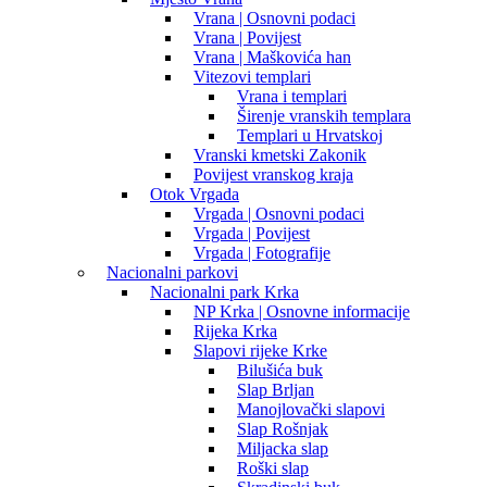
Vrana | Osnovni podaci
Vrana | Povijest
Vrana | Maškovića han
Vitezovi templari
Vrana i templari
Širenje vranskih templara
Templari u Hrvatskoj
Vranski kmetski Zakonik
Povijest vranskog kraja
Otok Vrgada
Vrgada | Osnovni podaci
Vrgada | Povijest
Vrgada | Fotografije
Nacionalni parkovi
Nacionalni park Krka
NP Krka | Osnovne informacije
Rijeka Krka
Slapovi rijeke Krke
Bilušića buk
Slap Brljan
Manojlovački slapovi
Slap Rošnjak
Miljacka slap
Roški slap