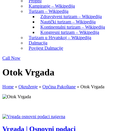
Propisi
Kampiranje – Wikipedija
Turizam – Wikipedija
Zdravstveni turizam – Wikipedija
Nautički turizam – Wikipedija
Kontinentalni turizam – Wikipedija
Kongresni turizam – Wikipedija
Turizam u Hrvatskoj – Wikipedija
Dalmacija
Povijest Dalmacije
Call Now
Otok Vrgada
Home
»
Okruženje
»
Općina Pakoštane
»
Otok Vrgada
Vrgada | Osnovni podaci