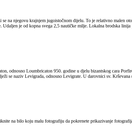
 se na njegovu krajnjem jugoistočnom dijelu. To je relativno malen ot
. Udaljen je od kopna svega 2,5 nautičke milje. Lokalna brodska linija
ton, odnosno Loumbricaton 950. godine u djelu bizantskog cara Porfir
lježi se naziv Levigrada, odnosno Levigrate. U darovnici sv. Krševana
 Kliknite na bilo koju malu fotografiju da pokrenete prikazivanje foto