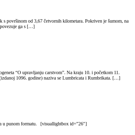
ok s površinom od 3,67 četvornih kilometara. Pokriven je šumom, na
 povezuje ga s […]
ogeneta “O upravljanju carstvom”. Na kraju 10. i početkom 11.
 (izdanoj 1096. godine) naziva se Lumbricata i Rumbrikata. […]
grafija u punom formatu. [visuallightbox id=”26″]