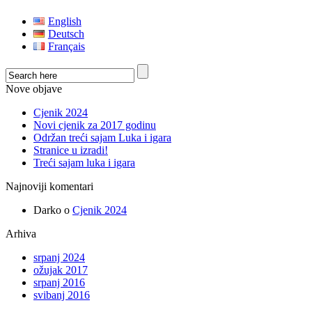
English
Deutsch
Français
Nove objave
Cjenik 2024
Novi cjenik za 2017 godinu
Održan treći sajam Luka i igara
Stranice u izradi!
Treći sajam luka i igara
Najnoviji komentari
Darko
o
Cjenik 2024
Arhiva
srpanj 2024
ožujak 2017
srpanj 2016
svibanj 2016