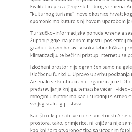
kvalitetno provođenje slobodnog vremena. Arse
“kulturnog turizma”, nove okosnice hrvatskog 
spomenicima kuture s njihovom uporabom jer “
Turističko–informacijska ponuda Arsenala sasto
Županije gdje, na jednom mjestu, posjetitelj m
gradu u kojem boravi. Visoka tehnološka opr
klimatizaciju, te bežični pristup internetu za po
Izložbeni prostor nije ograničen samo na gale
izložbenu funkciju. Upravo u svrhu podizanja 
Arsenalu se kontinuirano organiziraju izložbe
predstavljanja knjiga, tematske večeri, video–pr
mnogim umjetnicima kao i suradnju s Arheološ
svojeg stalnog postava.
Kao što eksponate vizualne umjetnosti Arsen
prostora, tako, primjerice, ni knjižara nije sam
kao knjižara otvorenog tipa sa ugodnim fotelja