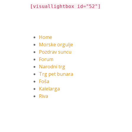
[visuallightbox id="52"]
Home
Morske orgulje
Pozdrav suncu
Forum
Narodni trg
Trg pet bunara
Foša
Kalelarga
Riva