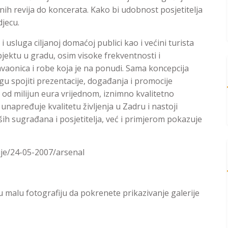
ih revija do koncerata. Kako bi udobnost posjetitelja
djecu.
 usluga ciljanoj domaćoj publici kao i većini turista
bjektu u gradu, osim visoke frekventnosti i
vaonica i robe koja je na ponudi. Sama koncepcija
u spojiti prezentacije, događanja i promocije
e od milijun eura vrijednom, iznimno kvalitetno
apređuje kvalitetu življenja u Zadru i nastoji
ših sugrađana i posjetitelja, već i primjerom pokazuje
cije/24-05-2007/arsenal
oju malu fotografiju da pokrenete prikazivanje galerije