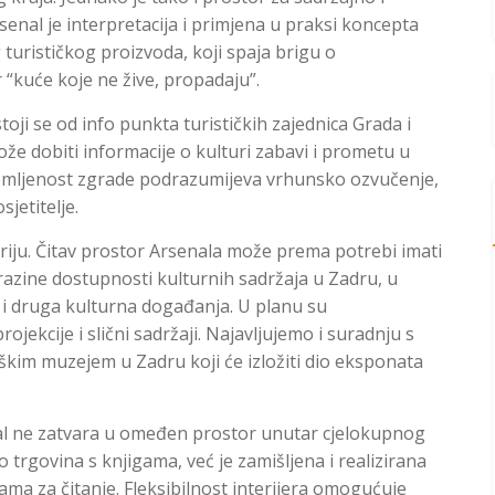
nal je interpretacija i primjena u praksi koncepta
turističkog proizvoda, koji spaja brigu o
kuće koje ne žive, propadaju”.
ji se od info punkta turističkih zajednica Grada i
ože dobiti informacije o kulturi zabavi i prometu u
emljenost zgrade podrazumijeva vrhunsko ozvučenje,
sjetitelje.
riju. Čitav prostor Arsenala može prema potrebi imati
razine dostupnosti kulturnih sadržaja u Zadru, u
 i druga kulturna događanja. U planu su
ojekcije i slični sadržaji. Najavljujemo i suradnju s
kim muzejem u Zadru koji će izložiti dio eksponata
al ne zatvara u omeđen prostor unutar cjelokupnog
o trgovina s knjigama, već je zamišljena i realizirana
ma za čitanje. Fleksibilnost interijera omogućuje