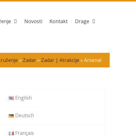
ženje
Novosti
Kontakt
Drage
ruženje
»
Zadar
»
Zadar | Atrakcije
»
Arsenal
English
Deutsch
Français