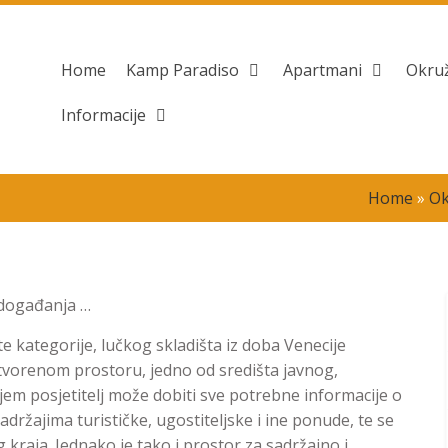
Home
Kamp Paradiso
Apartmani
Okru
Informacije
Home
»
Ok
, događanja …
e kategorije, lučkog skladišta iz doba Venecije
zatvorenom prostoru, jedno od središta javnog,
ojem posjetitelj može dobiti sve potrebne informacije o
sadržajima turističke, ugostiteljske i ine ponude, te se
raja. Jednako je tako i prostor za sadržajno i