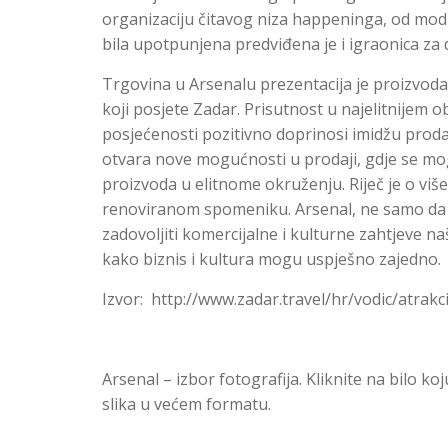
organizaciju čitavog niza happeninga, od modn
bila upotpunjena predviđena je i igraonica za 
Trgovina u Arsenalu prezentacija je proizvoda i
koji posjete Zadar. Prisutnost u najelitnijem o
posjećenosti pozitivno doprinosi imidžu proda
otvara nove mogućnosti u prodaji, gdje se mog
proizvoda u elitnome okruženju. Riječ je o viš
renoviranom spomeniku. Arsenal, ne samo da un
zadovoljiti komercijalne i kulturne zahtjeve na
kako biznis i kultura mogu uspješno zajedno.
Izvor: http://www.zadar.travel/hr/vodic/atrak
Arsenal – izbor fotografija. Kliknite na bilo k
slika u većem formatu.