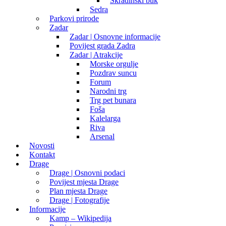
Skradinski buk
Sedra
Parkovi prirode
Zadar
Zadar | Osnovne informacije
Povijest grada Zadra
Zadar | Atrakcije
Morske orgulje
Pozdrav suncu
Forum
Narodni trg
Trg pet bunara
Foša
Kalelarga
Riva
Arsenal
Novosti
Kontakt
Drage
Drage | Osnovni podaci
Povijest mjesta Drage
Plan mjesta Drage
Drage | Fotografije
Informacije
Kamp – Wikipedija