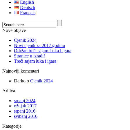
English
Deutsch
Français
Nove objave
Cjenik 2024
Novi cjenik za 2017 godinu
Održan treći sajam Luka i igara
Stranice u izradi!
Treći sajam luka i igara
Najnoviji komentari
Darko
o
Cjenik 2024
Arhiva
srpanj 2024
ožujak 2017
srpanj 2016
svibanj 2016
Kategorije