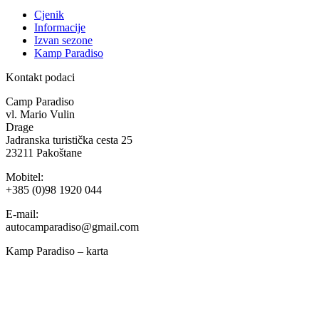
Cjenik
Informacije
Izvan sezone
Kamp Paradiso
Kontakt podaci
Camp Paradiso
vl. Mario Vulin
Drage
Jadranska turistička cesta 25
23211 Pakoštane
Mobitel:
+385 (0)98 1920 044
E-mail:
autocamparadiso@gmail.com
Kamp Paradiso – karta