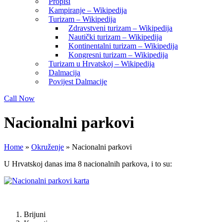
Propisi
Kampiranje – Wikipedija
Turizam – Wikipedija
Zdravstveni turizam – Wikipedija
Nautički turizam – Wikipedija
Kontinentalni turizam – Wikipedija
Kongresni turizam – Wikipedija
Turizam u Hrvatskoj – Wikipedija
Dalmacija
Povijest Dalmacije
Call Now
Nacionalni parkovi
Home
»
Okruženje
»
Nacionalni parkovi
U Hrvatskoj danas ima 8 nacionalnih parkova, i to su:
Brijuni