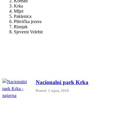
Kornati
Krka
Mljet
Paklenica
Plitvička jezera
Risnjak
Sjeverni Velebit
Nacionalni park Krka
Posted: 1 rujna, 2016