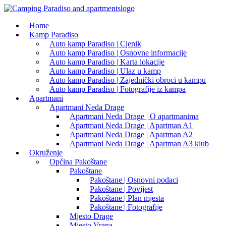
Home
Kamp Paradiso
Auto kamp Paradiso | Cjenik
Auto kamp Paradiso | Osnovne informacije
Auto kamp Paradiso | Karta lokacije
Auto kamp Paradiso | Ulaz u kamp
Auto kamp Paradiso | Zajednički obroci u kampu
Auto kamp Paradiso | Fotografije iz kampa
Apartmani
Apartmani Neda Drage
Apartmani Neda Drage | O apartmanima
Apartmani Neda Drage | Apartman A1
Apartmani Neda Drage | Apartman A2
Apartmani Neda Drage | Apartman A3 klub
Okruženje
Općina Pakoštane
Pakoštane
Pakoštane | Osnovni podaci
Pakoštane | Povijest
Pakoštane | Plan mjesta
Pakoštane | Fotografije
Mjesto Drage
Mjesto Vrana