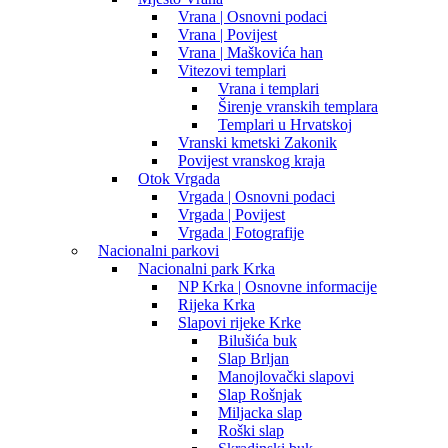
Vrana | Osnovni podaci
Vrana | Povijest
Vrana | Maškovića han
Vitezovi templari
Vrana i templari
Širenje vranskih templara
Templari u Hrvatskoj
Vranski kmetski Zakonik
Povijest vranskog kraja
Otok Vrgada
Vrgada | Osnovni podaci
Vrgada | Povijest
Vrgada | Fotografije
Nacionalni parkovi
Nacionalni park Krka
NP Krka | Osnovne informacije
Rijeka Krka
Slapovi rijeke Krke
Bilušića buk
Slap Brljan
Manojlovački slapovi
Slap Rošnjak
Miljacka slap
Roški slap