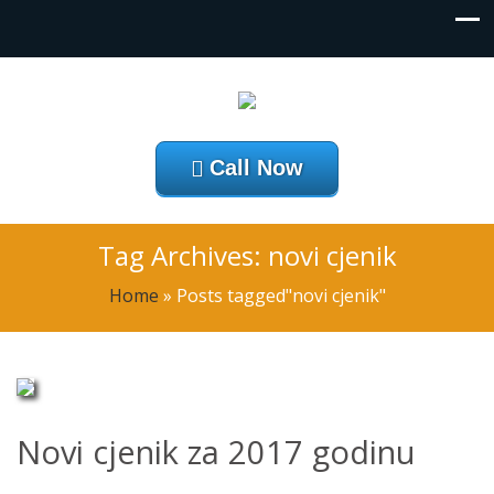
Call Now
Tag Archives: novi cjenik
Home
»
Posts tagged"novi cjenik"
Novi cjenik za 2017 godinu